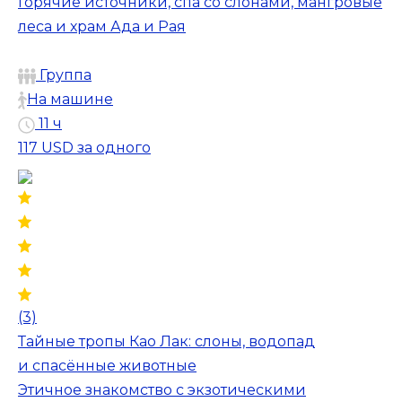
Горячие источники, спа со слонами, мангровые
леса и храм Ада и Рая
Группа
На машине
11 ч
117 USD
за одного
(3)
Тайные тропы Као Лак: слоны, водопад
и спасённые животные
Этичное знакомство с экзотическими