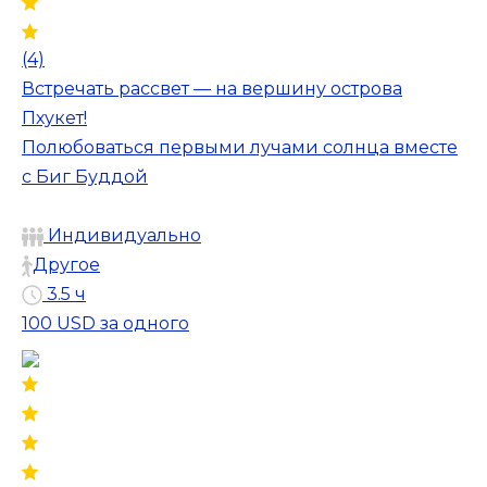
(4)
Встречать рассвет — на вершину острова
Пхукет!
Полюбоваться первыми лучами солнца вместе
с Биг Буддой
Индивидуально
Другое
3.5 ч
100 USD
за одного