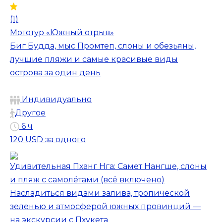
(1)
Мототур «Южный отрыв»
Биг Будда, мыс Промтеп, слоны и обезьяны,
лучшие пляжи и самые красивые виды
острова за один день
Индивидуально
Другое
6 ч
120 USD
за одного
Удивительная Пханг Нга: Самет Нангше, слоны
и пляж с самолётами (всё включено)
Насладиться видами залива, тропической
зеленью и атмосферой южных провинций —
на экскурсии с Пхукета