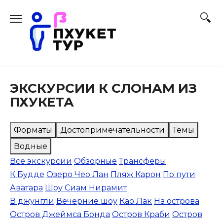
Перейти
к
содержанию
ЭКСКУРСИИ К СЛОНАМ ИЗ
ПХУКЕТА
Форматы
Достопримечательности
Темы
Водные
Все экскурсии
Обзорные
Трансферы
К Будде
Озеро Чео Лан
Пляж Карон
По пути
Аватара
Шоу Сиам Нирамит
В джунгли
Вечерние шоу
Као Лак
На острова
Остров Джеймса Бонда
Остров Краби
Остров