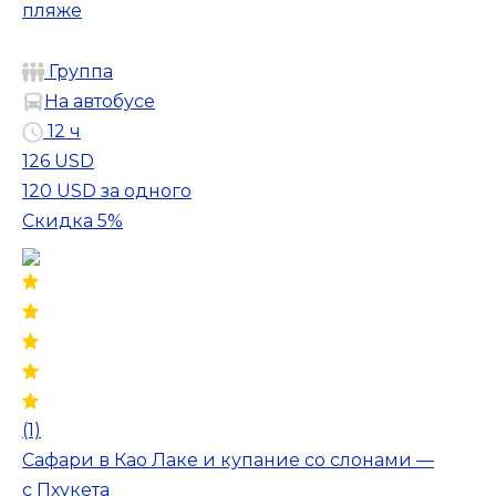
пляже
Группа
На автобусе
12 ч
126 USD
120 USD
за одного
Скидка 5%
(1)
Сафари в Као Лаке и купание со слонами —
с Пхукета