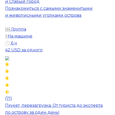
и Cтарый город
Познакомиться с самыми знаменитыми
и живописными уголками острова
Группа
На машине
6 ч
42 USD
за одного
(71)
Пхукет, перезагрузка. От туриста до эксперта
по острову за один день!