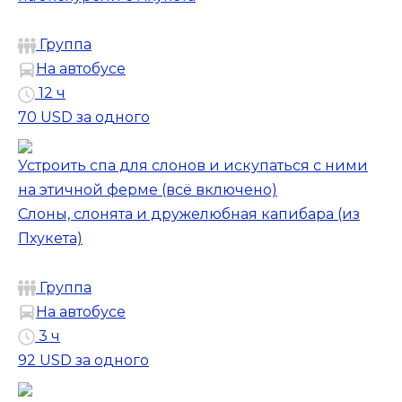
Группа
На автобусе
12 ч
70 USD
за одного
Устроить спа для слонов и искупаться с ними
на этичной ферме (всё включено)
Слоны, слонята и дружелюбная капибара (из
Пхукета)
Группа
На автобусе
3 ч
92 USD
за одного