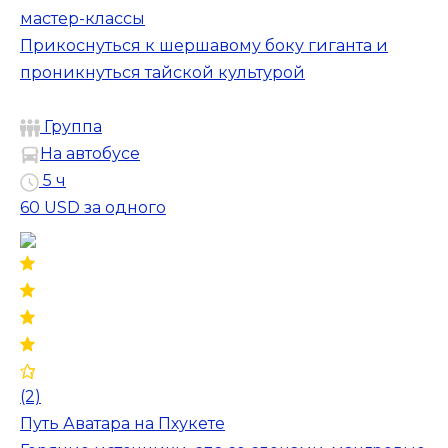
мастер-классы
Прикоснуться к шершавому боку гиганта и
проникнуться тайской культурой
Группа
На автобусе
5 ч
60 USD
за одного
(2)
Путь Аватара на Пхукете