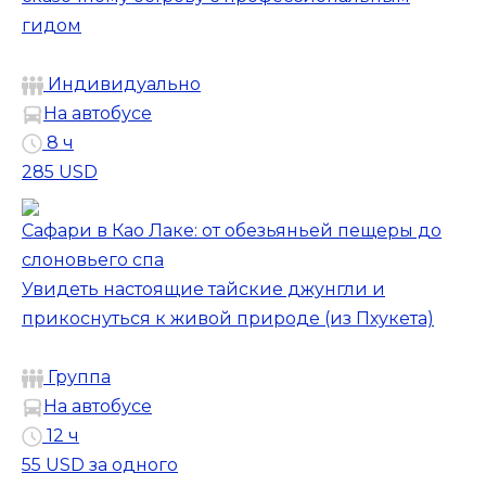
гидом
Индивидуально
На автобусе
8 ч
285 USD
Сафари в Као Лаке: от обезьяньей пещеры до
слоновьего спа
Увидеть настоящие тайские джунгли и
прикоснуться к живой природе (из Пхукета)
Группа
На автобусе
12 ч
55 USD
за одного