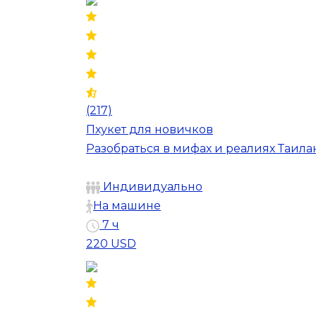
(217)
Пхукет для новичков
Разобраться в мифах и реалиях Таил
Индивидуально
На машине
7 ч
220 USD