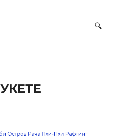
УКЕТЕ
аби
Остров Рача
Пхи-Пхи
Рафтинг