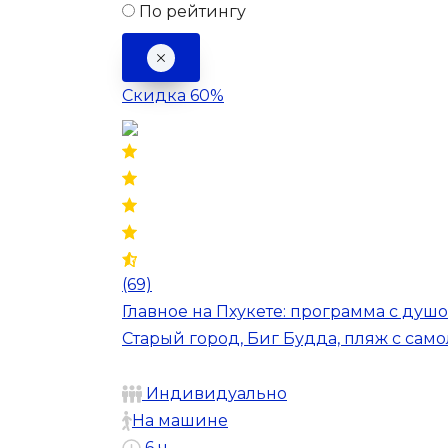
По рейтингу
Скидка 60%
(69)
Главное на Пхукете: программа с душ
Старый город, Биг Будда, пляж с сам
Индивидуально
На машине
6 ч