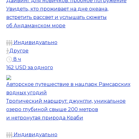
Дайвинг для новичков: пробное погружение
Увидеть, кто проживает на дне океана,
встретить рассвет и услышать сюжеты
об Андаманском море
Индивидуально
Другое
8 ч
162 USD
за одного
Авторское путешествие в нацпарк Рамсарских
водных угодий
Тропический маршрут: джунгли, уникальное
озеро глубиной свыше 200 метров
и нетронутая природа Краби
Индивидуально