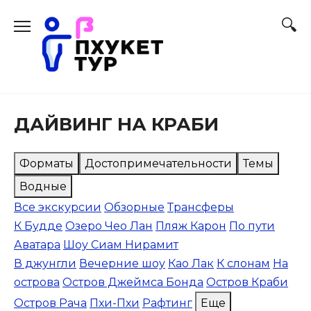
Перейти
к
содержанию
ДАЙВИНГ НА КРАБИ
Форматы
Достопримечательности
Темы
Водные
Все экскурсии
Обзорные
Трансферы
К Будде
Озеро Чео Лан
Пляж Карон
По пути
Аватара
Шоу Сиам Нирамит
В джунгли
Вечерние шоу
Као Лак
К слонам
На
острова
Остров Джеймса Бонда
Остров Краби
Остров Рача
Пхи-Пхи
Рафтинг
Еще