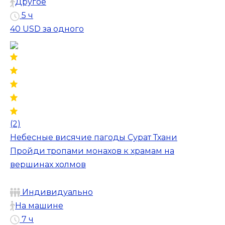
Другое
5 ч
40 USD
за одного
(2)
Небесные висячие пагоды Сурат Тхани
Пройди тропами монахов к храмам на
вершинах холмов
Индивидуально
На машине
7 ч