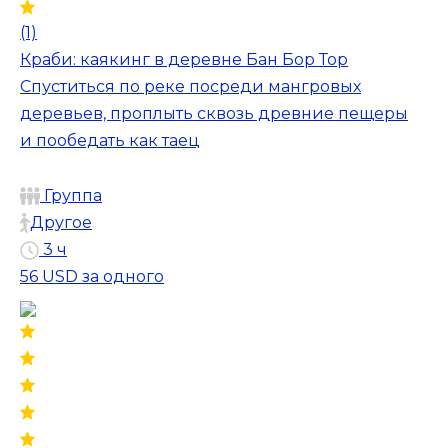
(1)
Краби: каякинг в деревне Бан Бор Тор
Спуститься по реке посреди мангровых
деревьев, проплыть сквозь древние пещеры
и пообедать как таец
Группа
Другое
3 ч
56 USD
за одного