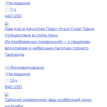
На машине
7 ч
440 USD
Два дня в джунглях Пханг Нга и Сурат Тхани:
путешествие в стиле люкс
Из прибрежных провинций — к пещерам,
водопадам и небесным пагодам горного
Таиланда
Индивидуально
На машине
13 ч
840 USD
Тайские церемонии: ваш особенный день
на Краби