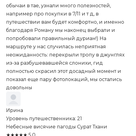
обычаи в тае, узнали много полезностей,
например про покупки в 7/11 и т д, в
путешествии вам будет комфортно, и именно
благодаря Роману мы наконец выбрали и
попробовали правильный дуриан!) На
маршруте у нас случилась неприятная
неожиданность: перекрыли тропу в джунглях
из-за разбушевавшейся слонихи, гид
полностью скрасил этот досадный момент и
показал еще пару фотолокаций, мы остались
довольны
Ирина
Уровень путешественника: 21
Небесные висячие пагоды Сурат Тхани
★
★
★
★
★
5,0