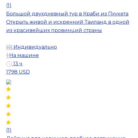
(1)
Большой двухдневный тур в Краби из Пхукета
Открыть живой и искренний Таиланд в одной
из красивейших провинций страны
Индивидуально
На машине
13 ч
1798 USD
(1)